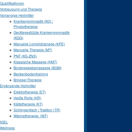
Qualifikationen
Vorbeugung und Therapie
Vorrangige Heilmittel
Krankengymnastik (KG) /
Physiotherapie
Gerätegestützte Krankengymnastik
(KGG)
Manuelle Lymphdrainage (KPE)
Manuelle Therapie (MT)
PNF (KG-ZNS)
Klassische Massage (KMT)
Bindegewebsmassage (BGM)
Beckenbodentraining
Brügger-Therapie
Ergänzende Heilmittel
Elektrotherapie (ET)
Heiße Rolle (HR)
Kältetherapie (KT)
Schlingentisch / Traktion (TR)
Wärmetherapie: (WT)
IGEL
Wellness