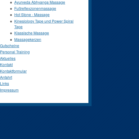
Ayurveda Abhyanga Massage
Fußreflexzonenmassage
Hot Stone - Massage
Kinesiology Tape und Power Spiral
Tape
Klassische Massage
Massagekerzen
Gutscheine
Personal Training
Aktuelles
Kontakt
Kontaktformular
Anfahrt
Links
Impressum