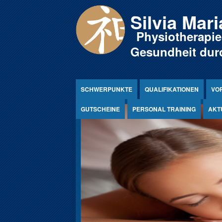
Jump to Content
Silvia Mar
Physiotherapie
Gesundheit du
SCHWERPUNKTE
QUALIFIKATIONEN
VO
GUTSCHEINE
PERSONAL TRAINING
AKT