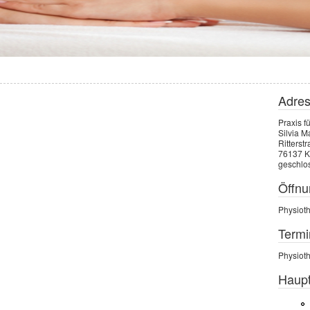
Adre
Praxis f
Silvia M
Ritterst
76137 K
geschlo
Öffnu
Physiot
Termi
Physiot
Haup