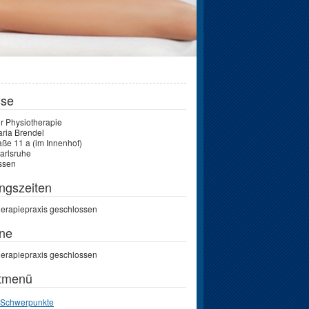
sse
ür Physiotherapie
aria Brendel
raße 11 a (im Innenhof)
arlsruhe
ssen
ngszeiten
herapiepraxis geschlossen
ne
herapiepraxis geschlossen
tmenü
Schwerpunkte