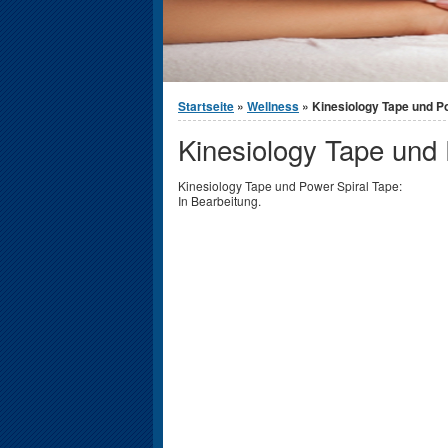
You are here
Startseite
»
Wellness
» Kinesiology Tape und P
Kinesiology Tape und 
Kinesiology Tape und Power Spiral Tape:
In Bearbeitung.