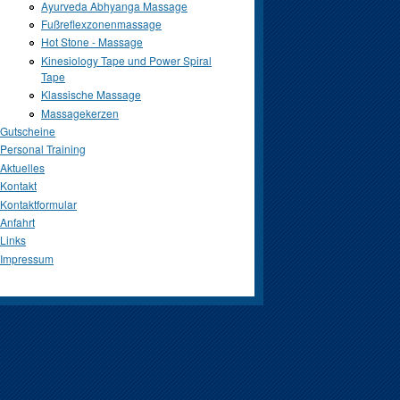
Ayurveda Abhyanga Massage
Fußreflexzonenmassage
Hot Stone - Massage
Kinesiology Tape und Power Spiral
Tape
Klassische Massage
Massagekerzen
Gutscheine
Personal Training
Aktuelles
Kontakt
Kontaktformular
Anfahrt
Links
Impressum