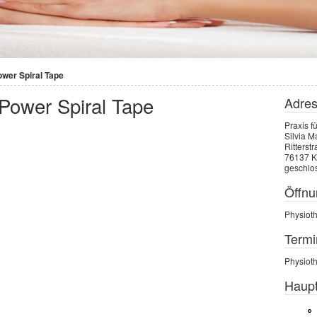
ower Spiral Tape
Power Spiral Tape
Adre
Praxis f
Silvia M
Ritterst
76137 K
geschlo
Öffnu
Physiot
Termi
Physiot
Haup