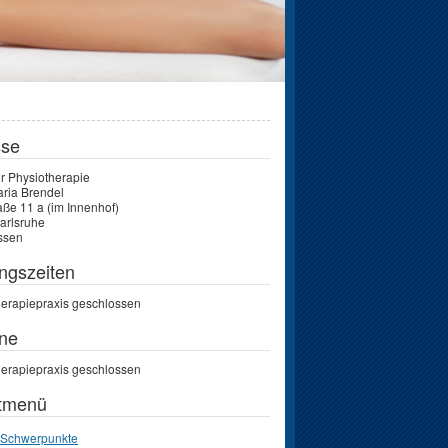
sse
ür Physiotherapie
aria Brendel
raße 11 a (im Innenhof)
arlsruhe
ssen
ngszeiten
herapiepraxis geschlossen
ne
herapiepraxis geschlossen
tmenü
Schwerpunkte