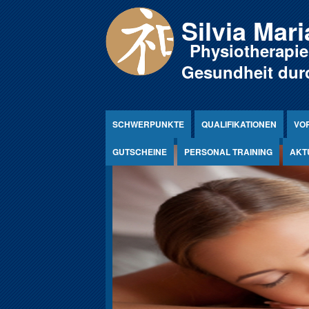
Jump to Content
Silvia Mar
Physiotherapie
Gesundheit du
SCHWERPUNKTE
QUALIFIKATIONEN
VO
GUTSCHEINE
PERSONAL TRAINING
AKT