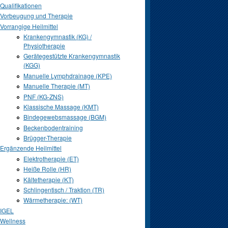
Qualifikationen
Vorbeugung und Therapie
Vorrangige Heilmittel
Krankengymnastik (KG) /
Physiotherapie
Gerätegestützte Krankengymnastik
(KGG)
Manuelle Lymphdrainage (KPE)
Manuelle Therapie (MT)
PNF (KG-ZNS)
Klassische Massage (KMT)
Bindegewebsmassage (BGM)
Beckenbodentraining
Brügger-Therapie
Ergänzende Heilmittel
Elektrotherapie (ET)
Heiße Rolle (HR)
Kältetherapie (KT)
Schlingentisch / Traktion (TR)
Wärmetherapie: (WT)
IGEL
Wellness